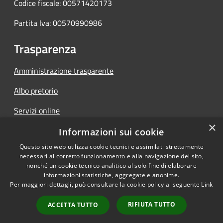
Codice fiscale: 00571420173
Partita Iva: 00570990986
Trasparenza
Amministrazione trasparente
Albo pretorio
Servizi online
×
Modulistica
Informazioni sui cookie
Questo sito web utilizza cookie tecnici e assimilati strettamente
necessari al corretto funzionamento e alla navigazione del sito,
nonché un cookie tecnico analitico al solo fine di elaborare
informazioni statistiche, aggregate e anonime.
RSS
Copyright © 2026 • Comune di
Per maggiori dettagli, può consultare la cookie policy al seguente
Link
Accessibilità
Magasa • Powered by
Privacy
Municipium
Accesso
•
RIFIUTA TUTTO
ACCETTA TUTTO
Cookie
redazione